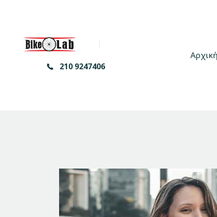
Αρχικ
210 9247406