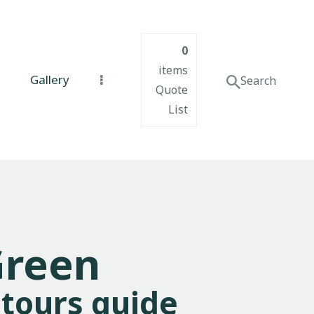
0
items
Gallery
Quote
List
Green
 tours guide