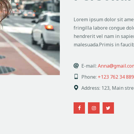
Lorem ipsum dolor sit amet
fringilla labore congue dol
hendrerit vel nam in sapie
malesuada.Primis in faucib
E-mail:
Anna@gmail.co
Phone:
+123 762 34 889
Address:
123, Main stre