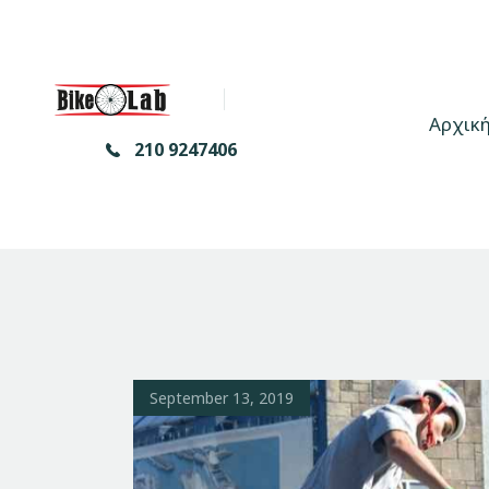
Αρχικ
210 9247406
September 13, 2019